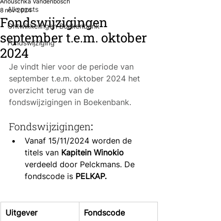
Anouschka Vandenbosch
Alle posts
8 nov 2024
Fondswijzigingen
Ontwikkelingen Boekenbank
september t.e.m. oktober
Fondswijziging
2024
Je vindt hier voor de periode van 
september t.e.m. oktober 2024 het 
overzicht terug van de 
fondswijzigingen in Boekenbank.
Fondswijzigingen
:
Vanaf 15/11/2024 worden de 
titels van 
Kapitein Winokio
verdeeld door Pelckmans. De 
fondscode is 
PELKAP.
Uitgever
Fondscode