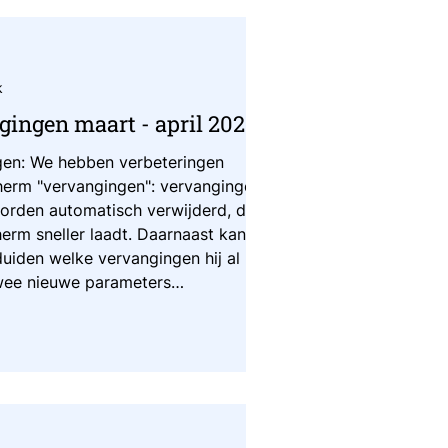
k
ingen maart - april 2026
gen: We hebben verbeteringen
herm "vervangingen": vervangingen
rden automatisch verwijderd, dit
herm sneller laadt. Daarnaast kan de
iden welke vervangingen hij al
twee nieuwe parameters
eduntil" voor de Zoek-API. We
ies van CB nu al om 6u in plaats
een reeks verbeteringen me