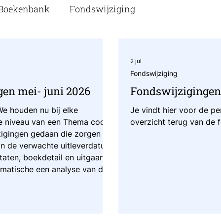
 Boekenbank
Fondswijziging
2 jul
Fondswijziging
en mei- juni 2026
Fondswijzigingen 
We houden nu bij elke
Je vindt hier voor de pe
te niveau van een Thema code
overzicht terug van de 
zigingen gedaan die zorgen
n de verwachte uitleverdatum
ltaten, boekdetail en uitgaande
matische een analyse van de
e Nederlandstalige algemene
van een verrijking van de
uit de fl