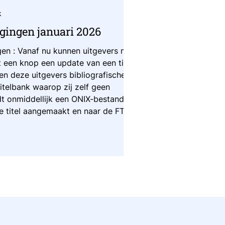
k
gingen januari 2026
gen : Vanaf nu kunnen uitgevers met
t een knop een update van een titel
en deze uitgevers bibliografische
itelbank waarop zij zelf geen
t onmiddellijk een ONIX-bestand
e titel aangemaakt en naar de FTP
teindelijk verwerkingsduur hangt
emen van CB. Dit is mogelijk voor