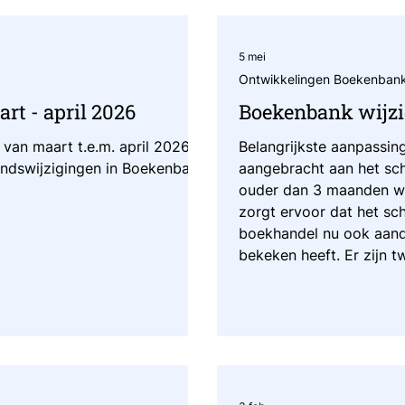
5 mei
Ontwikkelingen Boekenban
rt - april 2026
Boekenbank wijzig
 van maart t.e.m. april 2026
Belangrijkste aanpassin
ondswijzigingen in Boekenbank.
aangebracht aan het sc
ouder dan 3 maanden wo
zorgt ervoor dat het sc
boekhandel nu ook aandu
bekeken heeft. Er zijn 
"createdfrom" en "creat
verwerken de titelmutat
van om 7.30u We deden 