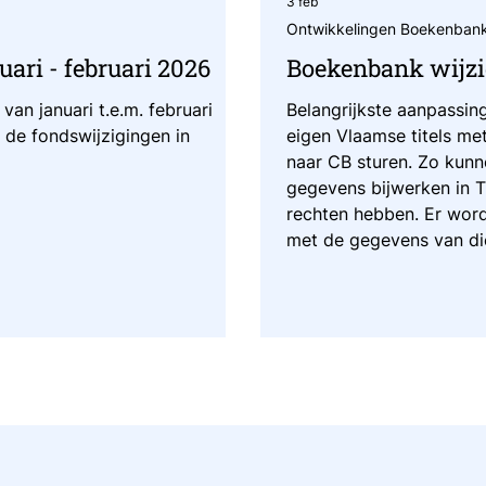
3 feb
Ontwikkelingen Boekenban
ari - februari 2026
Boekenbank wijzi
van januari t.e.m. februari
Belangrijkste aanpassin
 de fondswijzigingen in
eigen Vlaamse titels me
naar CB sturen. Zo kunn
gegevens bijwerken in T
rechten hebben. Er word
met de gegevens van di
van CB opgeladen. De ui
uiteraard af van de syst
uitgevers die lid zijn bij