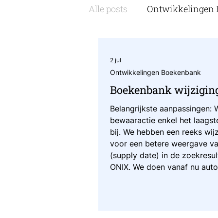
Alle posts
Ontwikkelingen
2 jul
Ontwikkelingen Boekenbank
Boekenbank wijziging
Belangrijkste aanpassingen: 
bewaaractie enkel het laags
bij. We hebben een reeks wij
voor een betere weergave va
(supply date) in de zoekresu
ONIX. We doen vanaf nu auto
flaptekst van alle bestelbar
boeken en doen op basis hier
metadata: - Thema's afgeleid 